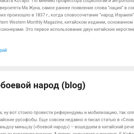
наката Котаро По мнению профессора социологии и антрополо
верситета Ма Жуна, самое раннее появление слова "нация" в 
ке произошло в 1837 г., когда словосочетание "народ Израиля
tern Western Monthly Magazine, китайском издании, основанно
ссионерами. Это первое использование двух китайских иерогл
во "нация". После этого слово "нация" использовалось для оп
когда различные группы внутри Китая стали называться "монго
рий
ньчжурской нацией", "ханьской нацией"? Когда появились эти 
тает Ма Жун, это произошло в бурные годы столкновений Китая
астии Цин. В то время Сунь Ятсен организовал союз "Синчжунху
нмэнхуэй", с политическим лозунгом "Изгнать маньчжуров и вос
делявшим ...
боевой народ (blog)
, ну вот стоило провести референдумы и мобилизацию, так оп
айские русофобы. Еще совсем недавно я писал статью в «Слова
аньдоу миньцзу («боевой народ») – вошедшем в китайский рече