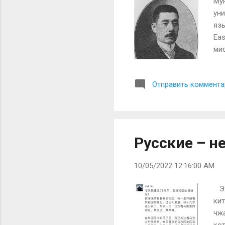
Му
уни
язы
Eas
ми
сло
Но 
Отправить коммента
"ма
счи
дин
"Ту
раз
Русские – не
10/05/2022 12:16:00 AM
Эх
кит
чж