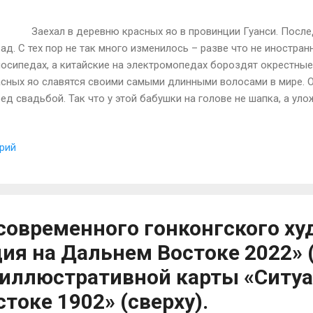
ехал в деревню красных яо в провинции Гуанси. Последни
ад. С тех пор не так много изменилось – разве что не иностран
лосипедах, а китайские на электромопедах бороздят окрестны
сных яо славятся своими самыми длинными волосами в мире. Он
ед свадьбой. Так что у этой бабушки на голове не шапка, а ул
осы. На протяжении тысячелетий яо воевали с ханьцами, отсту
ры. Последнее крупное восстание произошло в 1831 г. Формал
рий
сстанию послужило то, что ранее не платившие налогов яо был
ме того, после передачи власти из рук туземных вождей прав
овникам, на землях яо ввели государственную систему кругово
ласно которой над десятью дворами (паем) надзирал староста
я) – староста цзя, а над десятью цзя...
современного гонконгского х
ция на Дальнем Востоке 2022» 
иллюстративной карты «Ситуа
токе 1902» (сверху).