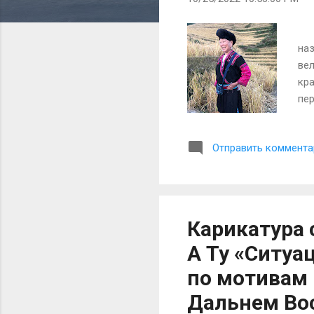
е
н
За
и
наз
я
ве
кра
пер
вол
го
Отправить коммента
во
Кро
чин
сог
(цз
Карикатура 
А Ту «Ситуа
по мотивам 
Дальнем Вос