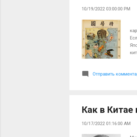
10/19/2022 03:00:00 PM
На
кар
Есл
Япо
кит
с г
на
Отправить коммента
ди
вла
мощ
еди
офи
Как в Китае
10/17/2022 01:16:00 AM