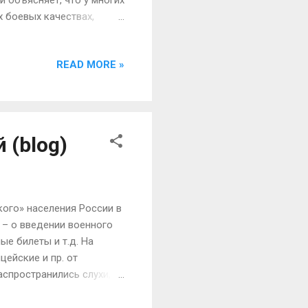
й объясняет, что у многих
х боевых качествах,
ескими жизнями». Это
очно сельского
READ MORE »
ко, продолжает Е Кэфэй,
тареет, а молодежи
рбанизируется, и ее
 Санкт-Петербург.
 но и привыкли к от...
 (blog)
кого» населения России в
 – о введении военного
е билеты и т.д. На
ейские и пр. от
спространились слухи,
частие в них самих. По
производилось. Было