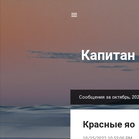
Капитан
Сообщения за октябрь, 20
С
о
о
Красные яо
б
щ
10/25/2022 10:53:00 PM