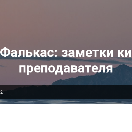
К основному контенту
 Фалькас: заметки ки
преподавателя
22