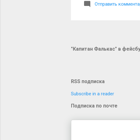
Отправить коммента
приказано составить спи
следующим образом: «Вот,
между ними должны рыть к
"Капитан Фалькас" в фейсб
RSS подписка
Subscribe in a reader
Подписка по почте