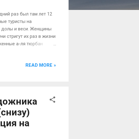
й раз был там лет 12
ные туристы на
е долы и веси. Женщины
и стригут их раз в жизни
оженные а-ля тюрбан
пая все выше и выше в
ьным поводом к
READ MORE »
и обложены налогом.
ительственным
й поруки баоцзя,
 пая, над десятью паями
удожника
(снизу)
ция на