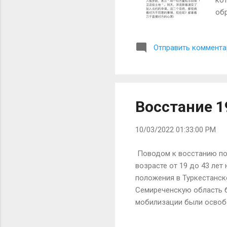
кот
обр
ско
был
Отправить коммента
на
сег
ста
нас
Мол
Восстание 19
10/03/2022 01:33:00 PM
Поводом к восстанию пос
возрасте от 19 до 43 ле
положения в Туркестанск
Семиреченскую область б
мобилизации были освобо
что «тыловые работы» – э
воспоминаниям Григория 