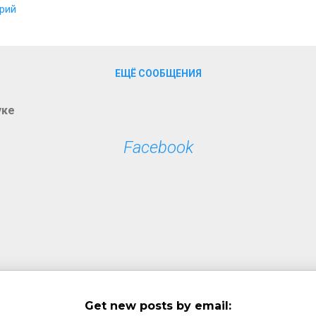
рий
ски и доставить людей. Некоторые полицейские поясняли о раб
 дескать, лежат в окопах "наши", а через поле немцы. Друг в д
анавы». В результате вспыхнуло восстание...
ЕЩЁ СООБЩЕНИЯ
уке
Facebook
Get new posts by email: