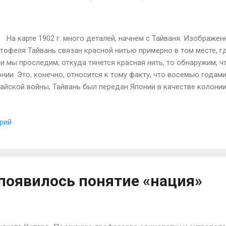
 карте 1902 г. много деталей, начнем с Тайваня. Изображен
тофеля Тайвань связан красной нитью примерно в том месте, г
и мы проследим, откуда тянется красная нить, то обнаружим, чт
нии. Это, конечно, относится к тому факту, что восемью годами
айской войны, Тайвань был передан Японии в качестве колонии
оловой-солнцем. Помимо красной нити в его руках, привязанной
 ноге также зацепила Корею. После японо-китайской войны вл
рий
настии Цин как сюзерена Кореи была ликвидирована. Япония о
сть корейскому двору. В это время единственной, кто мог сде
ь Японии, была Россия. Однако русско-японская война спустя
нственную силу сдерживания неэффективной. Восемь лет спустя,
циально аннексировала Корею. Помимо Тайваня и ...
 появилось понятие «нация»