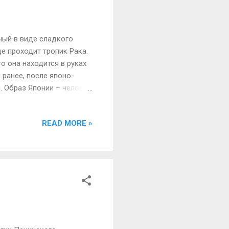
ный в виде сладкого
де проходит тропик Рака.
о она находится в руках
 ранее, после японо-
. Образ Японии – человек
 к Тайваню, красная нить
асть маньчжурской
READ MORE »
фициально передала
рживать и уравновешивать
 три года сделала
 в 1910 г., Япония