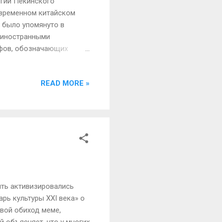
гии Пекинского
современном китайском
" было упомянуто в
м иностранными
ифов, обозначающих
исания народов Европы.
льской нацией",
READ MORE »
конкретные понятия? Как
 и Запада в конце
эй", а позже
становить Китай", четко
ять активизировались
рь культуры XXI века» о
вой обиход меме,