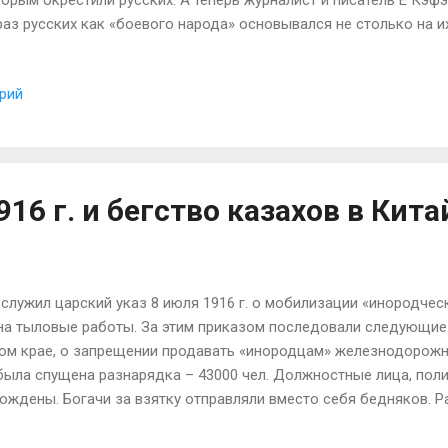
орым окрестили русских. А теперь журналист и писатель Е Кэфэ
аз русских как «боевого народа» основывался не столько на и
лько на том, что Россия «не боялась заполнять бреши человеч
о связано с тем, что в России в прежние времена было достат
рий
селения, чтобы служить расходным материалом для войны. Одна
одня в России очень низкий уровень рождаемости, население с
новится все меньше и меньше. В то же время страна все более у
еление концентрируется в крупных городах, таких как Москва и
одые люди там не только выросли с открытым взглядом на мир,
16 г. и бегство казахов в Китай
лужил царский указ 8 июля 1916 г. о мобилизации «инородчес
т на тыловые работы. За этим приказом последовали следующие
ом крае, о запрещении продавать «инородцам» железнодорожны
ыла спущена разнарядка – 43000 чел. Должностные лица, полиц
ждены. Богачи за взятку отправляли вместо себя бедняков. Ра
то либо рытье окопов в зоне военных действий, либо и вовсе у
Бройдо, никаких разъяснений, чтобы успокоить население, не 