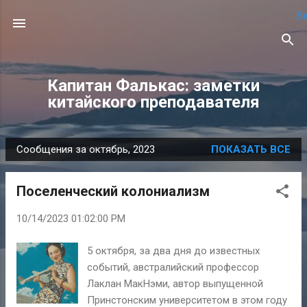
Se
К основному контенту
Капитан Фалькас: заметки
китайского преподавателя
Сообщения за октябрь, 2023
ПОКАЗАТЬ ВСЕ
С
о
Поселенческий колониализм
о
б
10/14/2023 01:02:00 PM
щ
е
5 октября, за два дня до известных
н
событий, австралийский профессор
и
Лаклан МакНэми, автор выпущенной
я
Принстонским университетом в этом году