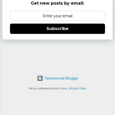
Get new posts by email:
Маньчжурию новые
сельскохозяйственные технологии и
"улучшить" жизнь коренных маньчжуров,
монголов и китайцев. Заселение Японией
Subscribe
Маньчжурии представляет собой пример
поселенческого колониализма – эта
конц...
Технологии Blogger
Автор изображений для темы:
Michael Elkan