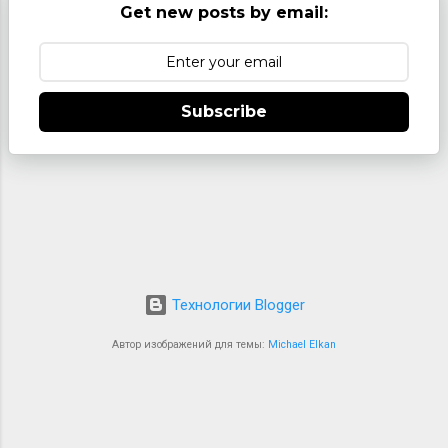
Get new posts by email:
войск была переоснащена на единую
советскую экипировку. Это не только
существенно повысило уровень
оснащения нашей армии и ее унификации,
Subscribe
но и значител...
Технологии Blogger
Автор изображений для темы:
Michael Elkan