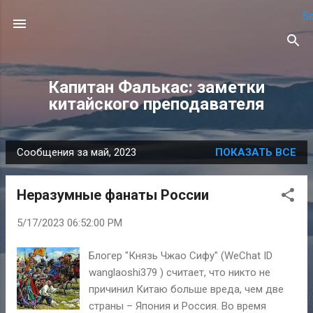
Se
К основному контенту
Капитан Фалькас: заметки
китайского преподавателя
Сообщения за май, 2023
ПОКАЗАТЬ ВСЕ
С
о
Неразумные фанаты России
о
б
5/17/2023 06:52:00 PM
щ
е
Блогер "Князь Чжао Сифу" (WeChat ID
н
wanglaoshi379 ) считает, что никто не
и
причинил Китаю больше вреда, чем две
я
страны – Япония и Россия. Во время